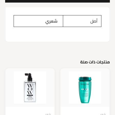
أصل
شعري
منتجات ذات صلة
شعر
شعر