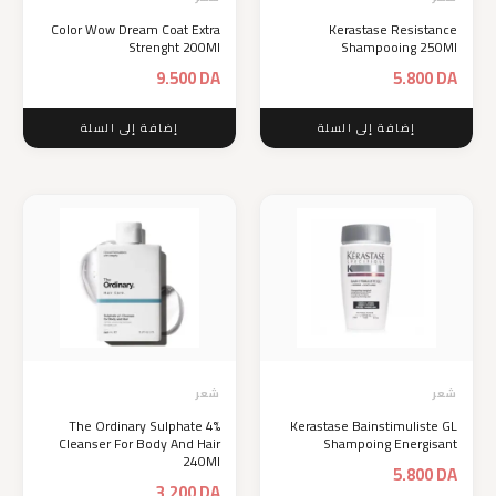
Color Wow Dream Coat Extra
Kerastase Resistance
Strenght 200Ml
Shampooing 250Ml
9.500
DA
5.800
DA
إضافة إلى السلة
إضافة إلى السلة
شعر
شعر
The Ordinary Sulphate 4%
Kerastase Bainstimuliste GL
Cleanser For Body And Hair
Shampoing Energisant
240Ml
5.800
DA
3.200
DA