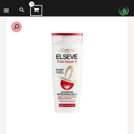
نتقل
البحث
لى
لمحتوى