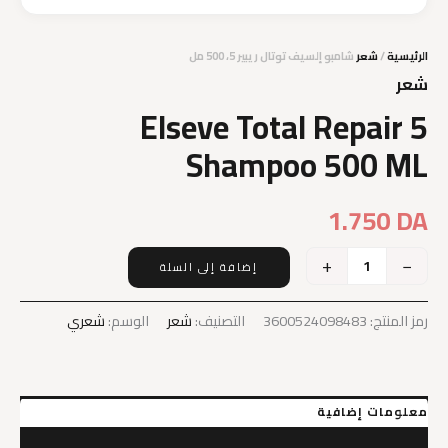
الرئيسية
/
شعر
شامبو إلسيف توتال ريبير 5، 500 مل
شعر
Elseve Total Repair 5
Shampoo 500 ML
1.750
DA
+
−
إضافة إلى السلة
كمية
Elseve
Total
رمز المنتج:
3600524098483
التصنيف:
شعر
الوسم:
شعري
Repair
5
Shampoo
500
معلومات إضافية
ML
مراجعات (0)