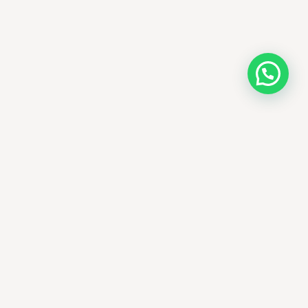
AMM SUD
الصيدلة المساعدة · مستحضرات التجميل الكورية · الوادي
وجهتك الجمالية في الجزائر - علاجات التجميل
الكورية الأصلية ومنتجات الأمراض الجلدية
العالمية، يتم توصيلها في جميع أنحاء الجزائر.
الوادي، الجزائر