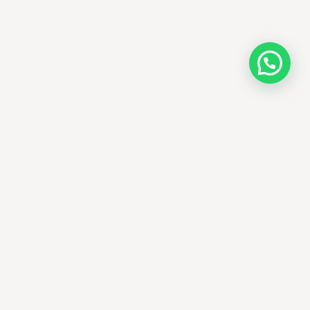
AMM SUD
الصيدلة المساعدة · مستحضرات التجميل الكورية · الوادي
وجهتك الجمالية في الجزائر - علاجات التجميل
الكورية الأصلية ومنتجات الأمراض الجلدية
العالمية، يتم توصيلها في جميع أنحاء الجزائر.
الوادي، الجزائر
+213 673 15 05 93