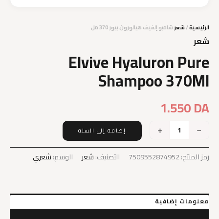
الرئيسية
/
شعر
شامبو إلفيف هيالورون بيور 370 مل
شعر
Elvive Hyaluron Pure
Shampoo 370Ml
1.550
DA
+
−
إضافة إلى السلة
كمية
Elvive
Hyaluron
رمز المنتج:
7509552874952
التصنيف:
شعر
الوسم:
شعري
Pure
Shampoo
370Ml
معلومات إضافية
مراجعات (0)