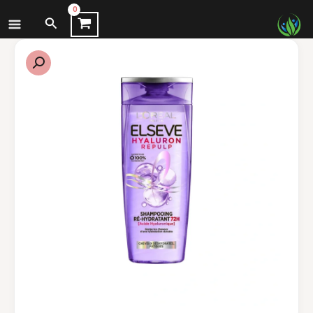
نتقل
البحث
لى
لمحتوى