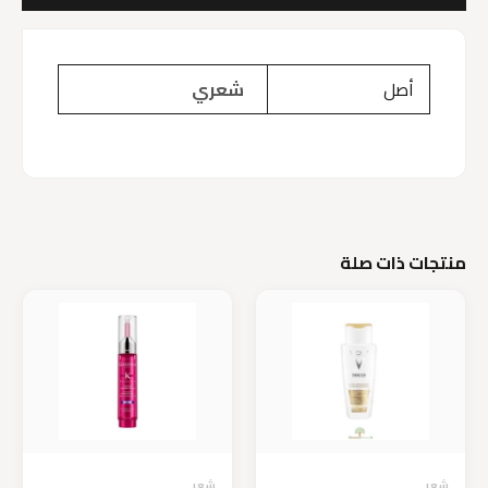
أصل
شعري
منتجات ذات صلة
شعر
شعر