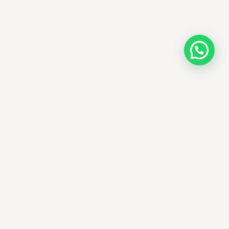
AMM SUD
الصيدلة المساعدة · مستحضرات التجميل الكورية · الوادي
وجهتك الجمالية في الجزائر - علاجات التجميل
الكورية الأصلية ومنتجات الأمراض الجلدية
العالمية، يتم توصيلها في جميع أنحاء الجزائر.
الوادي، الجزائر