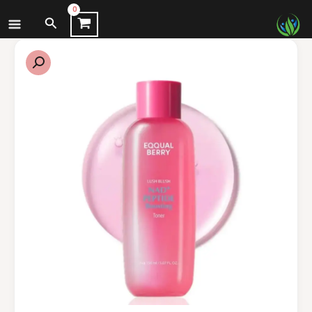
نتقل
البحث
لى
لمحتوى