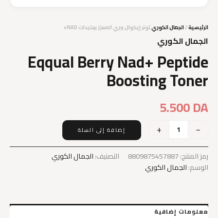
الرئيسية
/
الجمال الكوري
تونر إيكوال بيري المعزز بببتيدات NAD+
الجمال الكوري
Eqqual Berry Nad+ Peptide
Boosting Toner
5.500
DA
+
−
إضافة إلى السلة
كمية
Eqqual
Berry
رمز المنتج:
8809875457887
التصنيف:
الجمال الكوري
Nad+
الوسم:
الجمال الكوري
Peptide
Boosting
Toner
معلومات إضافية