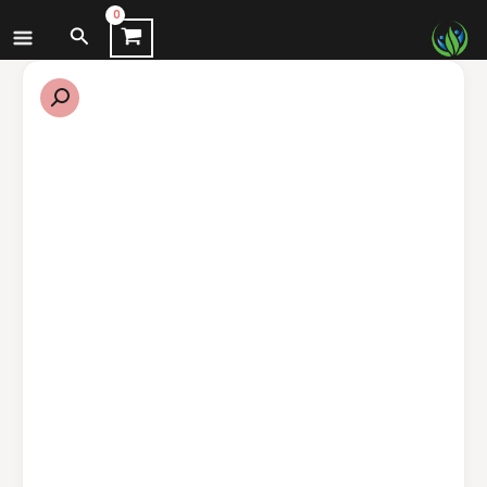
نتقل
البحث
لى
لمحتوى