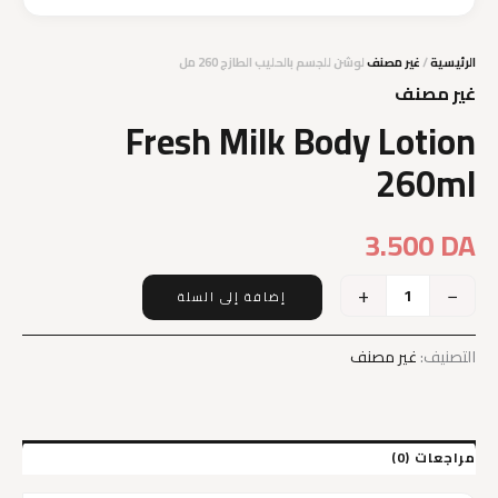
الرئيسية
/
غير مصنف
لوشن للجسم بالحليب الطازج 260 مل
غير مصنف
Fresh Milk Body Lotion
260ml
3.500
DA
+
−
إضافة إلى السلة
كمية
Fresh
Milk
التصنيف:
غير مصنف
Body
Lotion
260ml
مراجعات (0)