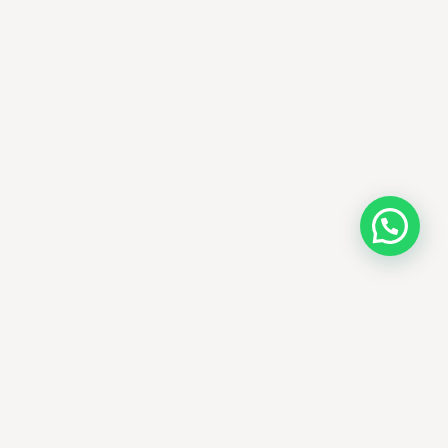
AMM SUD
الصيدلة المساعدة · مستحضرات التجميل الكورية · الوادي
وجهتك الجمالية في الجزائر - علاجات التجميل
الكورية الأصلية ومنتجات الأمراض الجلدية