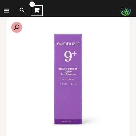
نتقل
البحث
لى
لمحتوى