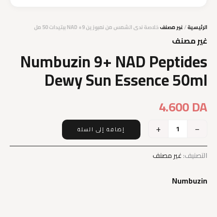
الرئيسية
/
غير مصنف
خلاصة ندى الشمس من نمبوزين 9+ NAD ببتيدات 50 مل
غير مصنف
Numbuzin 9+ NAD Peptides
Dewy Sun Essence 50ml
4.600
DA
+
−
إضافة إلى السلة
كمية
Numbuzin
9+
التصنيف:
غير مصنف
NAD
Peptides
Numbuzin
Dewy
Sun
Essence
50ml