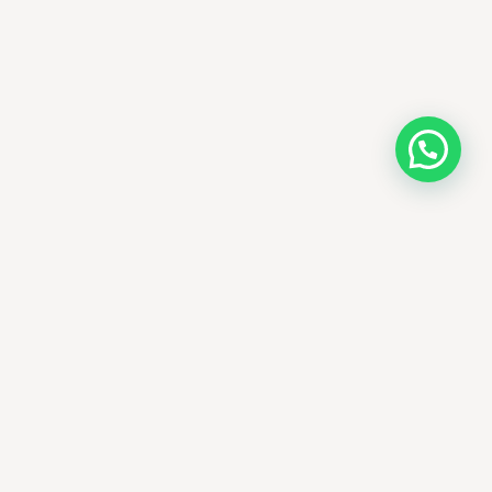
AMM SUD
الصيدلة المساعدة · مستحضرات التجميل الكورية · الوادي
وجهتك الجمالية في الجزائر - علاجات التجميل
الكورية الأصلية ومنتجات الأمراض الجلدية
العالمية، يتم توصيلها في جميع أنحاء الجزائر.