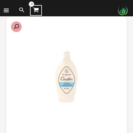
نتقل
البحث
لى
لمحتوى