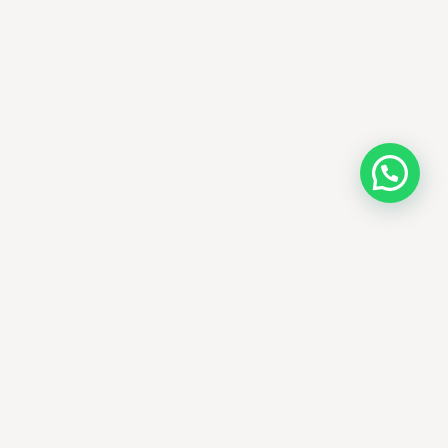
AMM SUD
الصيدلة المساعدة · مستحضرات التجميل الكورية · الوادي
وجهتك الجمالية في الجزائر - علاجات التجميل
الكورية الأصلية ومنتجات الأمراض الجلدية
العالمية، يتم توصيلها في جميع أنحاء الجزائر.