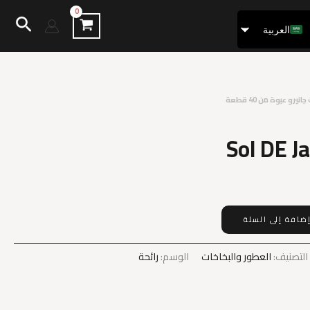
البح
العربية
Français
نيرو عبوة من 40 قطعة
Sol DE J
ضافة إلى السلة
التصنيف:
العطور والبخاخات
الوسم:
رائحة