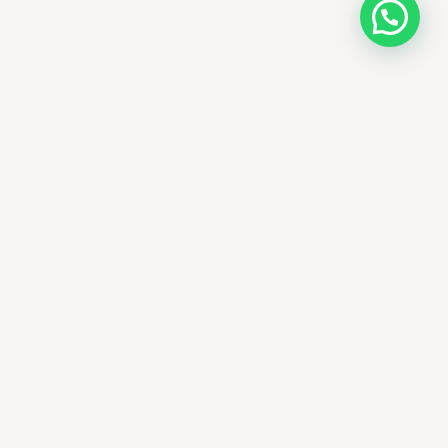
AMM SUD
الصيدلة المساعدة · مستحضرات التجميل الكورية ·
الوادي
وجهتك الجمالية في الجزائر - علاجات التجميل
الكورية الأصلية ومنتجات الأمراض الجلدية
العالمية، يتم توصيلها في جميع أنحاء الجزائر.
الوادي، الجزائر
+213 673 15 05 93
ammsud39@gmail.com