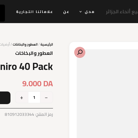
 أنحاء الجزائر
محل
عن
علاماتنا التجارية
الرئيسية
/
العطور والبخاخات
/ أرضيات جا
العطور والبخاخات
aniro 40 Pack
9.000
DA
+
−
إ
رمز المنتج:
810912033344