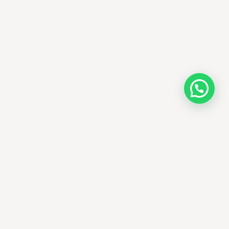
AMM SUD
الصيدلة المساعدة · مستحضرات التجميل الكورية · الوادي
وجهتك الجمالية في الجزائر - علاجات التجميل
الكورية الأصلية ومنتجات الأمراض الجلدية
العالمية، يتم توصيلها في جميع أنحاء الجزائر.