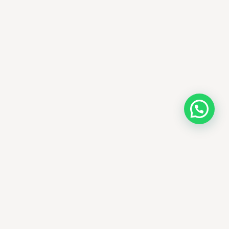
AMM SUD
الصيدلة المساعدة · مستحضرات التجميل الكورية · الوادي
وجهتك الجمالية في الجزائر - علاجات التجميل
الكورية الأصلية ومنتجات الأمراض الجلدية
العالمية، يتم توصيلها في جميع أنحاء الجزائر.