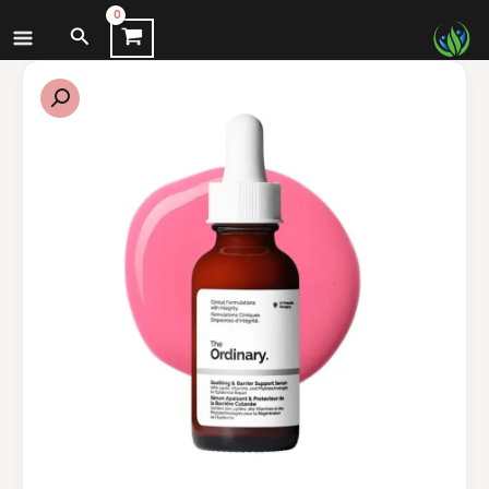
نتقل
البحث
لى
لمحتوى