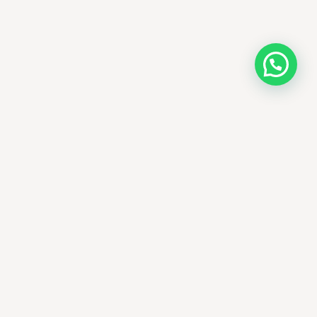
AMM SUD
الصيدلة المساعدة · مستحضرات التجميل الكورية · الوادي
وجهتك الجمالية في الجزائر - علاجات التجميل
الكورية الأصلية ومنتجات الأمراض الجلدية
العالمية، يتم توصيلها في جميع أنحاء الجزائر.
الوادي، الجزائر
+213 673 15 05 93