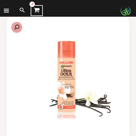
نتقل
البحث
لى
لمحتوى