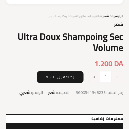
الرئيسية
/
شعر
شامبو جاف فائق النعومة وكثيف الحجم
شعر
Ultra Doux Shampoing Sec
Volume
1.200
DA
+
−
إضافة إلى السلة
كمية
Ultra
Doux
رمز المنتج:
3600541348233
التصنيف:
شعر
الوسم:
شعري
Shampoing
Sec
Volume
معلومات إضافية
مراجعات (0)