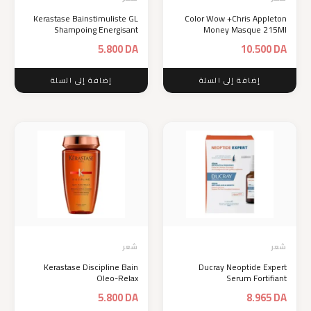
Kerastase Bainstimuliste GL
Color Wow +Chris Appleton
Shampoing Energisant
Money Masque 215Ml
5.800
DA
10.500
DA
إضافة إلى السلة
إضافة إلى السلة
شعر
شعر
Kerastase Discipline Bain
Ducray Neoptide Expert
Oleo-Relax
Serum Fortifiant
5.800
DA
8.965
DA