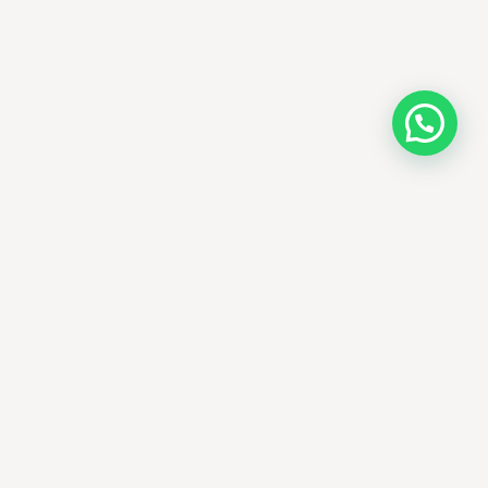
AMM SUD
PARAPHARMACIE · K-BEAUTY · EL OUED
Votre destination beauté en Algérie —
soins K-beauty authentiques et produits
dermatologiques internationaux, livrés
partout en Algérie.