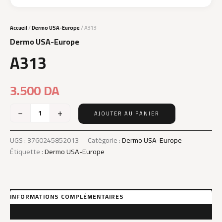
Accueil
/
Dermo USA-Europe
/ A313
Dermo USA-Europe
A313
3.500
DA
−
+
AJOUTER AU PANIER
quantité
de
A313
UGS :
3760245852013
Catégorie :
Dermo USA-Europe
Étiquette :
Dermo USA-Europe
INFORMATIONS COMPLÉMENTAIRES
AVIS (0)