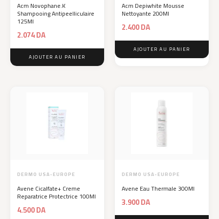
Acm Novophane.K
Acm Depiwhite Mousse
Shampooing Antipeelliculaire
Nettoyante 200Ml
125Ml
2.400
DA
2.074
DA
AJOUTER AU PANIER
AJOUTER AU PANIER
DERMO USA-EUROPE
DERMO USA-EUROPE
Avene Cicalfate+ Creme
Avene Eau Thermale 300Ml
Reparatrice Protectrice 100Ml
3.900
DA
4.500
DA