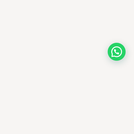
AMM SUD
الصيدلة المساعدة · مستحضرات التجميل الكورية · الوادي
وجهتك الجمالية في الجزائر - علاجات التجميل
الكورية الأصلية ومنتجات الأمراض الجلدية
العالمية، يتم توصيلها في جميع أنحاء الجزائر.