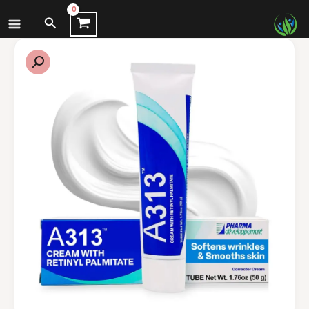
نتقل
البحث
لى
لمحتوى