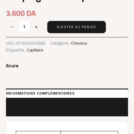
3.600
DA
−
+
AJOUTER AU PANIER
quantité
de
Acure
UGS :
813424022660
Catégorie :
Cheveux
Juice
Étiquette :
Capillaire
Cleanse
Supergreens
Acure
And
Adaptogens
Shampoo
236Ml
INFORMATIONS COMPLÉMENTAIRES
MARQUE
AVIS (0)