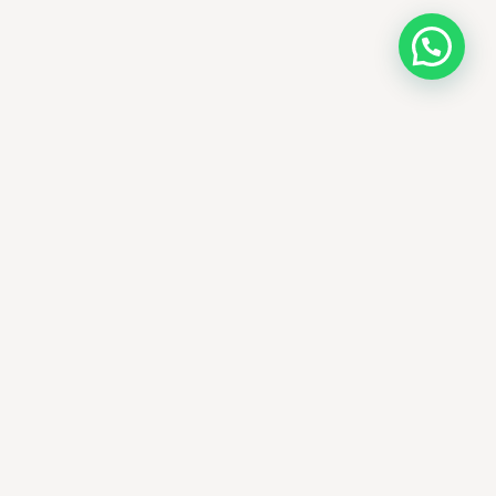
AMM SUD
PARAPHARMACIE · K-BEAUTY · EL OUED
Votre destination beauté en Algérie —
soins K-beauty authentiques et produits
dermatologiques internationaux, livrés
partout en Algérie.
El Oued, Algérie
+213 673 15 05 93
ammsud39@gmail.com