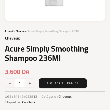
Accueil
/
Cheveux
/ Acure Simply Smoothing Shampoo 236Ml
Cheveux
Acure Simply Smoothing
Shampoo 236Ml
3.600
DA
−
+
AJOUTER AU PANIER
quantité
de
Acure
UGS :
813424022813
Catégorie :
Cheveux
Simply
Étiquette :
Capillaire
Smoothing
Shampoo