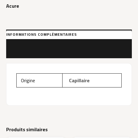
Acure
236Ml
INFORMATIONS COMPLÉMENTAIRES
MARQUE
AVIS (0)
Origine
Capillaire
Produits similaires