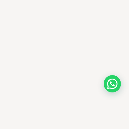
AMM SUD
PARAPHARMACIE · K-BEAUTY · EL OUED