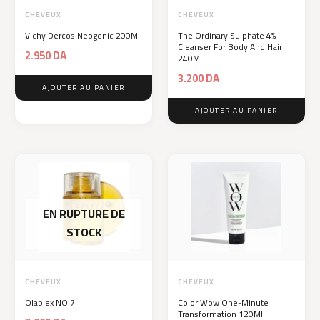
CHEVEUX
CHEVEUX
Vichy Dercos Neogenic 200Ml
The Ordinary Sulphate 4%
Cleanser For Body And Hair
2.950
DA
240Ml
3.200
DA
AJOUTER AU PANIER
AJOUTER AU PANIER
EN RUPTURE DE
STOCK
CHEVEUX
CHEVEUX
Olaplex NO 7
Color Wow One-Minute
Transformation 120Ml