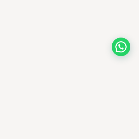
AMM SUD
PARAPHARMACIE · K-BEAUTY · EL OUED
Votre destination beauté en Algérie —
soins K-beauty authentiques et produits
dermatologiques internationaux, livrés
partout en Algérie.