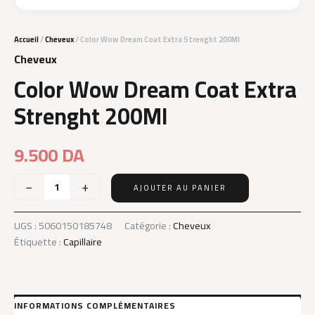
Accueil
/
Cheveux
/ Color Wow Dream Coat Extra Strenght 200Ml
Cheveux
Color Wow Dream Coat Extra
Strenght 200Ml
9.500
DA
−
+
AJOUTER AU PANIER
quantité
de
Color
UGS :
5060150185748
Catégorie :
Cheveux
Wow
Étiquette :
Capillaire
Dream
Coat
Extra
Strenght
200Ml
INFORMATIONS COMPLÉMENTAIRES