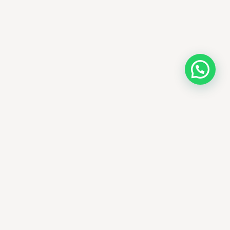
AMM SUD
PARAPHARMACIE · K-BEAUTY · EL OUED
Votre destination beauté en Algérie —
soins K-beauty authentiques et produits
dermatologiques internationaux, livrés
partout en Algérie.