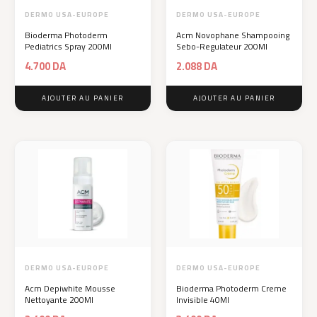
DERMO USA-EUROPE
DERMO USA-EUROPE
Bioderma Photoderm
Acm Novophane Shampooing
Pediatrics Spray 200Ml
Sebo-Regulateur 200Ml
4.700
DA
2.088
DA
AJOUTER AU PANIER
AJOUTER AU PANIER
DERMO USA-EUROPE
DERMO USA-EUROPE
Acm Depiwhite Mousse
Bioderma Photoderm Creme
Nettoyante 200Ml
Invisible 40Ml