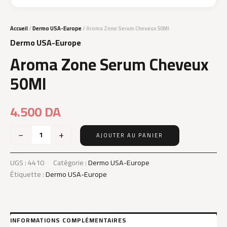
Accueil
/
Dermo USA-Europe
/ Aroma Zone Serum Cheveux 50Ml
Dermo USA-Europe
Aroma Zone Serum Cheveux
50Ml
4.500
DA
−
+
AJOUTER AU PANIER
quantité
de
Aroma
UGS :
4410
Catégorie :
Dermo USA-Europe
Zone
Étiquette :
Dermo USA-Europe
Serum
Cheveux
50Ml
INFORMATIONS COMPLÉMENTAIRES