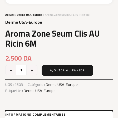
Accueil
/
Dermo USA-Europe
/ Aroma Zone Seum Clis AU Ricin 6M
Dermo USA-Europe
Aroma Zone Seum Clis AU
Ricin 6M
2.500
DA
−
+
AJOUTER AU PANIER
quantité
de
Aroma
UGS :
4503
Catégorie :
Dermo USA-Europe
Zone
Étiquette :
Dermo USA-Europe
Seum
Clis
AU
Ricin
6M
INFORMATIONS COMPLÉMENTAIRES