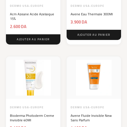
DERMO USA-EUROPE
DERMO USA-EUROPE
Acm Azeane Acide Azelaique
Avene Eau Thermale 300Ml
15%
3.900
DA
2.600
DA
AJOUTER AU PANIER
AJOUTER AU PANIER
DERMO USA-EUROPE
DERMO USA-EUROPE
Bioderma Photoderm Creme
Avene Fluide Invisible New
Invisible 40Ml
Sans Parfum