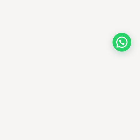
AMM SUD
PARAPHARMACIE · K-BEAUTY · EL OUED
Votre destination beauté en Algérie —
soins K-beauty authentiques et produits
dermatologiques internationaux, livrés
partout en Algérie.