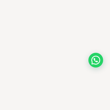
AMM SUD
الصيدلة المساعدة · مستحضرات التجميل الكورية · الوادي
وجهتك الجمالية في الجزائر - علاجات التجميل