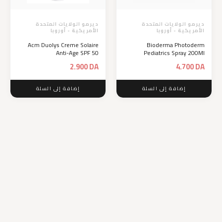
ديرمو الولايات المتحدة
ديرمو الولايات المتحدة
الأمريكية - أوروبا
الأمريكية - أوروبا
Acm Duolys Creme Solaire
Bioderma Photoderm
Anti-Age SPF 50
Pediatrics Spray 200Ml
2.900
DA
4.700
DA
إضافة إلى السلة
إضافة إلى السلة