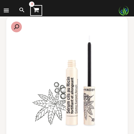
نتقل
البحث
لى
لمحتوى