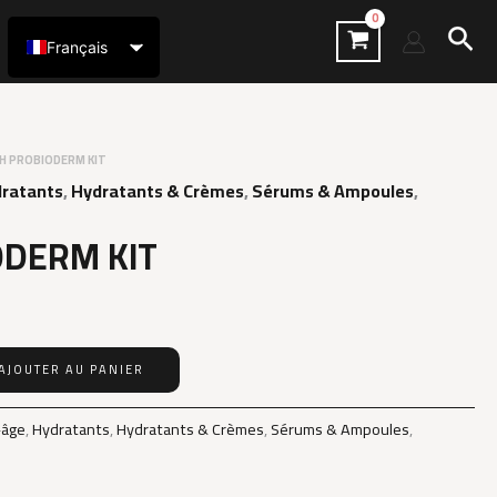
Rec
Français
العربية
H PROBIODERM KIT
ratants
,
Hydratants & Crèmes
,
Sérums & Ampoules
,
ODERM KIT
AJOUTER AU PANIER
-âge
,
Hydratants
,
Hydratants & Crèmes
,
Sérums & Ampoules
,