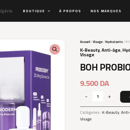
Algérie
BOUTIQUE
À PROPOS
NOS MARQUES
Accueil
/
Visage
/
Hydratants
/ BO
K-Beauty
,
Anti-âge
,
Hyd
Visage
BOH PROBI
9.500
DA
−
+
quantité
de
BOH
Catégories :
K-Beauty
,
Anti
PROBIODERM
Visage
KIT