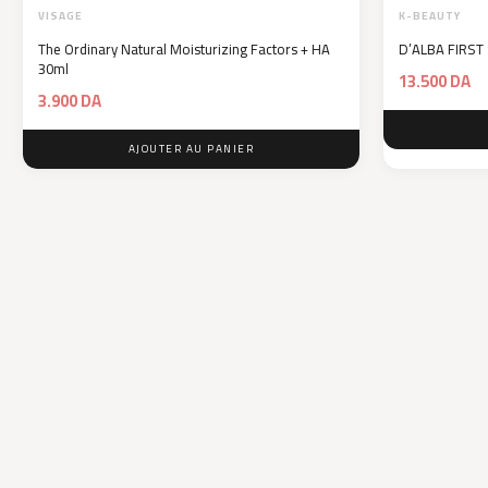
VISAGE
K-BEAUTY
The Ordinary Natural Moisturizing Factors + HA
D’ALBA FIRST
30ml
13.500
DA
3.900
DA
AJOUTER AU PANIER