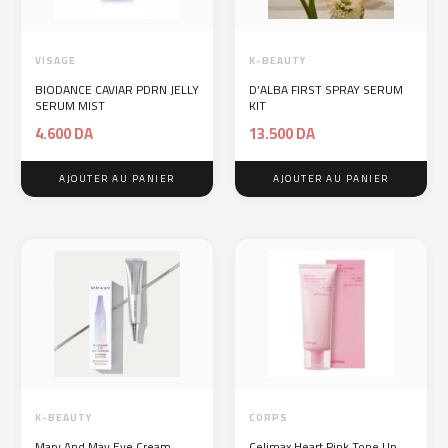
VISAGE
K-BEAUTY
BIODANCE CAVIAR PDRN JELLY
D’ALBA FIRST SPRAY SERUM
SERUM MIST
KIT
4.600
DA
13.500
DA
AJOUTER AU PANIER
AJOUTER AU PANIER
K-BEAUTY
CORPS
Mary And May Eye Cream
Celimax Heart Pink Tone Up