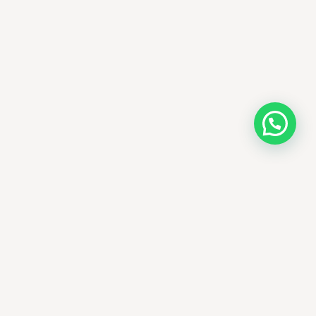
AMM SUD
PARAPHARMACIE · K-BEAUTY · EL OUED
Votre destination beauté en Algérie —
soins K-beauty authentiques et produits
dermatologiques internationaux, livrés
partout en Algérie.