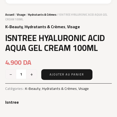
Accueil
/
Visage
/
Hydratants & Crèmes
/ ISNTREE HYALURONIC ACID AQUA GEL
CREAM 100ML
K-Beauty
,
Hydratants & Crèmes
,
Visage
ISNTREE HYALURONIC ACID
AQUA GEL CREAM 100ML
4.900
DA
−
+
AJOUTER AU PANIER
quantité
de
ISNTREE
Catégories :
K-Beauty
,
Hydratants & Crèmes
,
Visage
HYALURONIC
ACID
Isntree
AQUA
GEL
CREAM