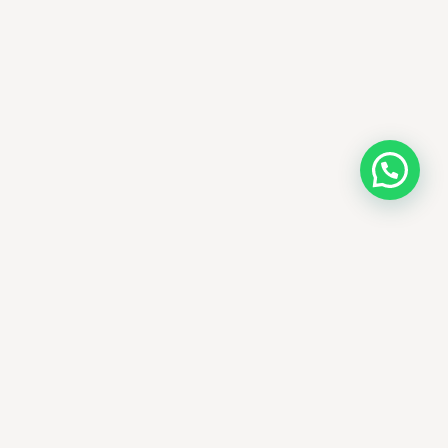
AMM SUD
الصيدلة المساعدة · مستحضرات التجميل الكورية · الوادي
وجهتك الجمالية في الجزائر - علاجات التجميل
الكورية الأصلية ومنتجات الأمراض الجلدية
العالمية، يتم توصيلها في جميع أنحاء الجزائر.