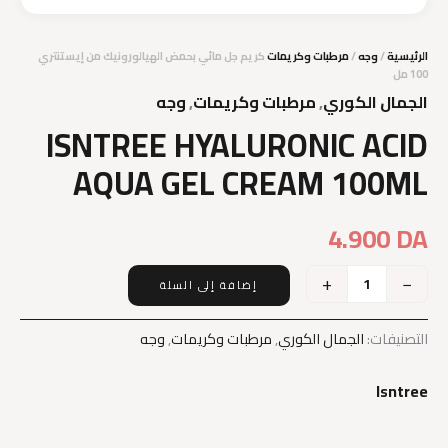
الرئيسية
/
وجه
/
مرطبات وكريمات
كريم جل مائي بحمض الهيالورونيك من إيستنتري
100 مل
الجمال الكوري
,
مرطبات وكريمات
,
وجه
ISNTREE HYALURONIC ACID
AQUA GEL CREAM 100ML
4.900
DA
+
−
إضافة إلى السلة
كمية
ISNTREE
HYALURONIC
التصنيفات:
الجمال الكوري
,
مرطبات وكريمات
,
وجه
ACID
AQUA
Isntree
GEL
CREAM
100ML