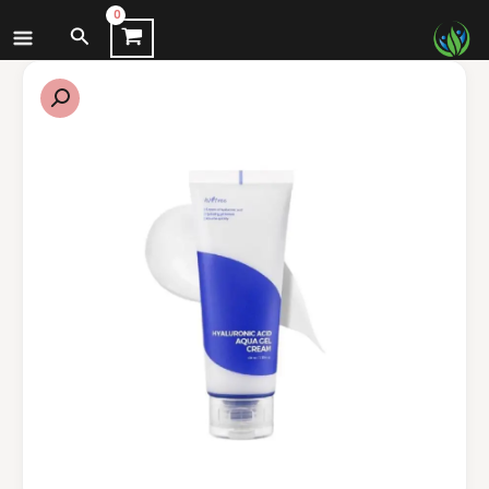
نتقل
البحث
لى
لمحتوى