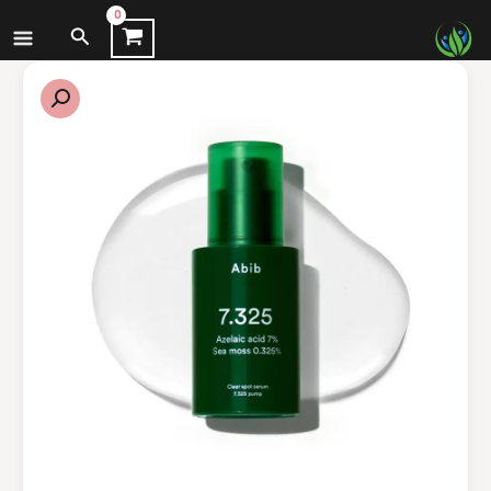
نتقل
البحث
لى
لمحتوى