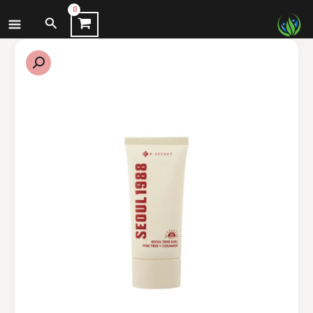
نتقل
البحث
لى
لمحتوى