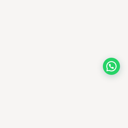
AMM SUD
الصيدلة المساعدة · مستحضرات التجميل الكورية · الوادي
وجهتك الجمالية في الجزائر - علاجات التجميل
الكورية الأصلية ومنتجات الأمراض الجلدية