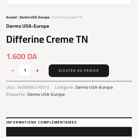
Accueil
/
Dermo USA-Europe
/ Differine Creme TN
Dermo USA-Europe
Differine Creme TN
1.600
DA
−
+
AJOUTER AU PANIER
quantité
de
Differine
UGS :
3400934376313
Catégorie :
Dermo USA-Europe
Creme
Étiquette :
Dermo USA-Europe
TN
INFORMATIONS COMPLÉMENTAIRES
AVIS (0)