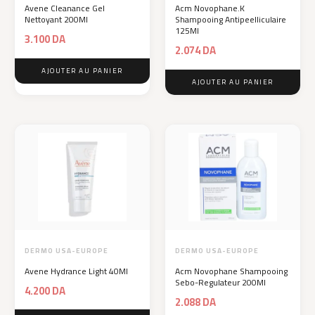
Avene Cleanance Gel
Acm Novophane.K
Nettoyant 200Ml
Shampooing Antipeelliculaire
125Ml
3.100
DA
2.074
DA
AJOUTER AU PANIER
AJOUTER AU PANIER
DERMO USA-EUROPE
DERMO USA-EUROPE
Avene Hydrance Light 40Ml
Acm Novophane Shampooing
Sebo-Regulateur 200Ml
4.200
DA
2.088
DA