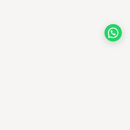
AMM SUD
PARAPHARMACIE · K-BEAUTY · EL OUED
Votre destination beauté en Algérie —
soins K-beauty authentiques et produits
dermatologiques internationaux, livrés
partout en Algérie.