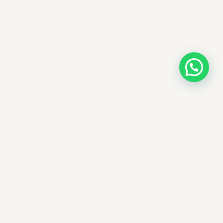
AMM SUD
PARAPHARMACIE · K-BEAUTY · EL OUED
Votre destination beauté en Algérie —
soins K-beauty authentiques et produits
dermatologiques internationaux, livrés
partout en Algérie.