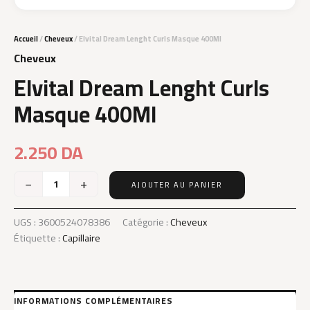
Accueil
/
Cheveux
/ Elvital Dream Lenght Curls Masque 400Ml
Cheveux
Elvital Dream Lenght Curls
Masque 400Ml
2.250
DA
−
+
AJOUTER AU PANIER
quantité
de
Elvital
UGS :
3600524078386
Catégorie :
Cheveux
Dream
Étiquette :
Capillaire
Lenght
Curls
Masque
400Ml
INFORMATIONS COMPLÉMENTAIRES