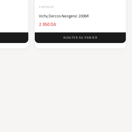
CHEVEUX
Vichy Dercos Neogenic 200Ml
2.950
DA
AJOUTER AU PANIER