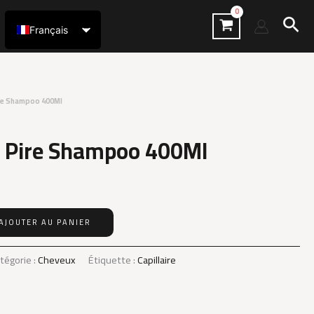
Rec
Français
العربية
ire Shampoo 400Ml
a Pire Shampoo 400Ml
AJOUTER AU PANIER
tégorie :
Cheveux
Étiquette :
Capillaire