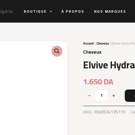
Algérie
BOUTIQUE
À PROPOS
NOS MARQUES
Accueil
/
Cheveux
/ Elvive Hydra P
Cheveux
Elvive Hydr
1.650
DA
−
+
quantité
de
Elvive
UGS :
3600524135119
Ca
Hydra
Pire
Shampoo
400Ml