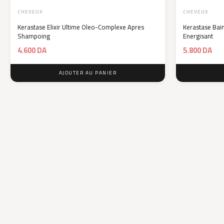
CHEVEUX
CHEVEUX
Kerastase Elixir Ultime Oleo-Complexe Apres
Kerastase Bai
Shampoing
Energisant
4.600
DA
5.800
DA
AJOUTER AU PANIER