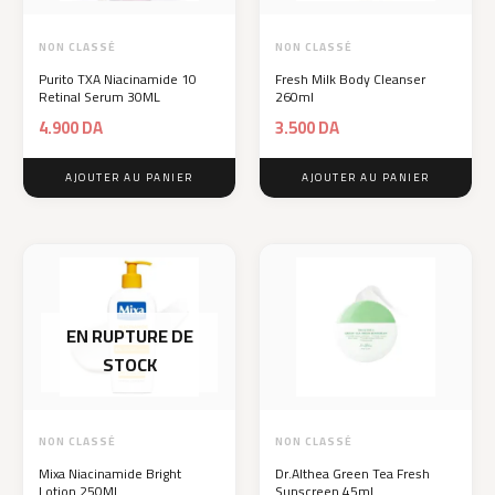
NON CLASSÉ
NON CLASSÉ
Purito TXA Niacinamide 10
Fresh Milk Body Cleanser
Retinal Serum 30ML
260ml
4.900
DA
3.500
DA
AJOUTER AU PANIER
AJOUTER AU PANIER
EN RUPTURE DE
STOCK
NON CLASSÉ
NON CLASSÉ
Mixa Niacinamide Bright
Dr.Althea Green Tea Fresh
Lotion 250ML
Sunscreen 45ml