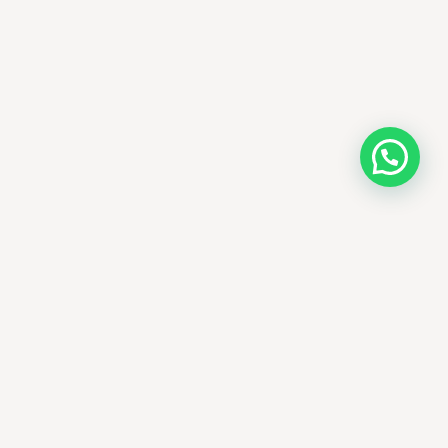
AMM SUD
PARAPHARMACIE · K-BEAUTY · EL OUED
Votre destination beauté en Algérie —
soins K-beauty authentiques et produits
dermatologiques internationaux, livrés
partout en Algérie.