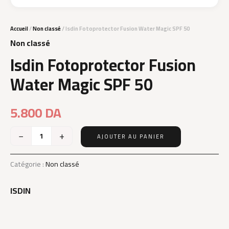
Accueil
/
Non classé
/ Isdin Fotoprotector Fusion Water Magic SPF 50
Non classé
Isdin Fotoprotector Fusion
Water Magic SPF 50
5.800
DA
−
+
AJOUTER AU PANIER
quantité
de
Isdin
Catégorie :
Non classé
Fotoprotector
Fusion
ISDIN
Water
Magic
SPF
50