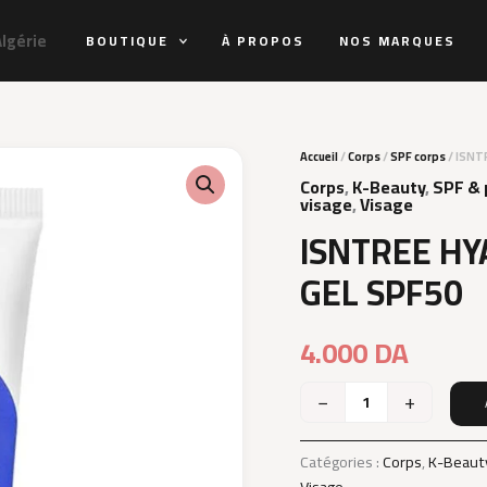
Algérie
BOUTIQUE
À PROPOS
NOS MARQUES
Accueil
/
Corps
/
SPF corps
/ ISNT
Corps
,
K-Beauty
,
SPF & 
visage
,
Visage
ISNTREE HY
GEL SPF50
4.000
DA
−
+
quantité
de
ISNTREE
Catégories :
Corps
,
K-Beaut
HYALURONIC
Visage