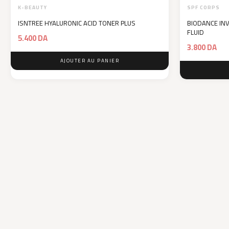
K-BEAUTY
SPF CORPS
ISNTREE HYALURONIC ACID TONER PLUS
BIODANCE INV
FLUID
5.400
DA
3.800
DA
AJOUTER AU PANIER