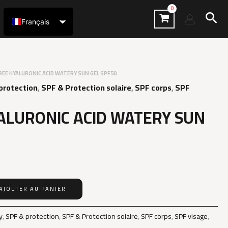
Rec
Français
العربية
REE HYALURONIC ACID WATERY SUN GEL SPF50
protection
,
SPF & Protection solaire
,
SPF corps
,
SPF
ALURONIC ACID WATERY SUN
AJOUTER AU PANIER
y
,
SPF & protection
,
SPF & Protection solaire
,
SPF corps
,
SPF visage
,