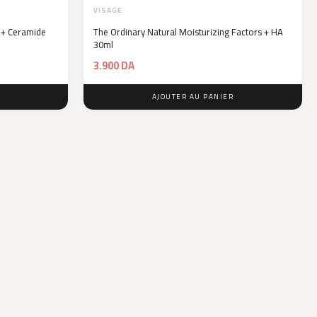
VISAGE
 + Ceramide
The Ordinary Natural Moisturizing Factors + HA
30ml
3.900
DA
AJOUTER AU PANIER