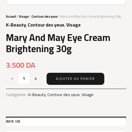
Accueil
/
Visage
/
Contour des yeux
/ Mary And May Eye Cream Brightening 30g
K-Beauty
,
Contour des yeux
,
Visage
Mary And May Eye Cream
Brightening 30g
3.500
DA
−
+
AJOUTER AU PANIER
quantité
de
Mary
Catégories :
K-Beauty
,
Contour des yeux
,
Visage
And
May
Eye
Cream
AVIS (0)
Brightening
30g