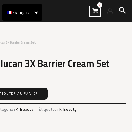
Rec
Français
العربية
ucan 3X Barrier Cream Set
lucan 3X Barrier Cream Set
AJOUTER AU PANIER
tégorie :
K-Beauty
Étiquette :
K-Beauty