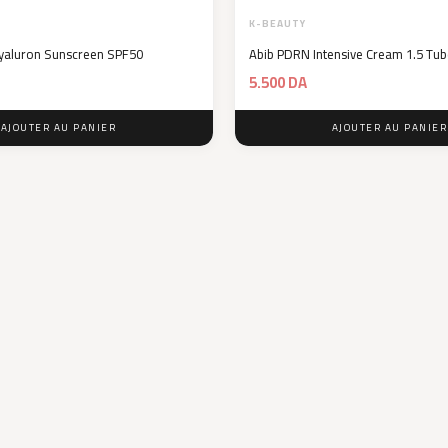
K-BEAUTY
yaluron Sunscreen SPF50
Abib PDRN Intensive Cream 1.5 Tu
5.500
DA
AJOUTER AU PANIER
AJOUTER AU PANIER