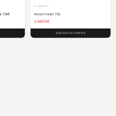
K-BEAUTY
be 75Ml
Acnon Cream 15G
4.500
DA
AJOUTER AU PANIER