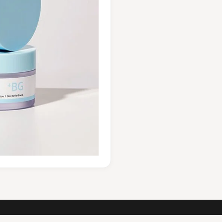
Cream
Set