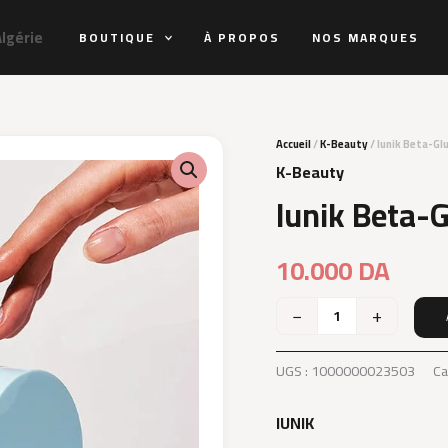
Algérie
BOUTIQUE
À PROPOS
NOS MARQUES
Accueil
/
K-Beauty
/ Iunik Beta-Gl
K-Beauty
Iunik Beta-G
10.000
DA
−
+
quantité
de
Iunik
UGS :
1000000023503
Ca
Beta-
Glucan
IUNIK
3X
Barrier