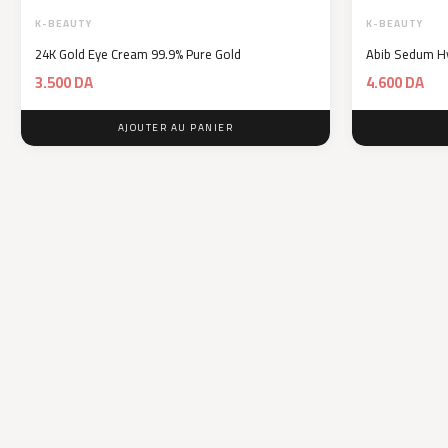
K-BEAUTY
K-BEAUTY
24K Gold Eye Cream 99.9% Pure Gold
Abib Sedum H
3.500
DA
4.600
DA
AJOUTER AU PANIER