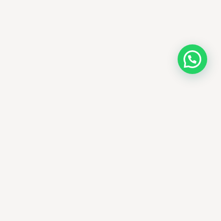
AMM SUD
PARAPHARMACIE · K-BEAUTY · EL OUED
Votre destination beauté en Algérie —
soins K-beauty authentiques et produits
dermatologiques internationaux, livrés
partout en Algérie.