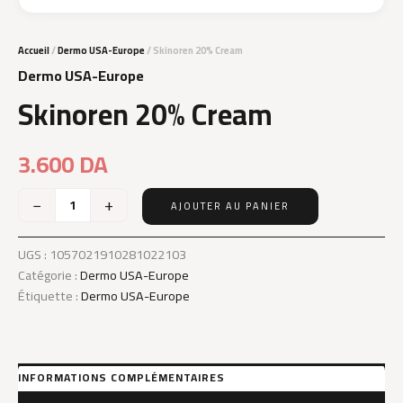
Accueil
/
Dermo USA-Europe
/ Skinoren 20% Cream
Dermo USA-Europe
Skinoren 20% Cream
3.600
DA
−
+
AJOUTER AU PANIER
quantité
de
Skinoren
UGS :
1057021910281022103
20%
Catégorie :
Dermo USA-Europe
Cream
Étiquette :
Dermo USA-Europe
INFORMATIONS COMPLÉMENTAIRES