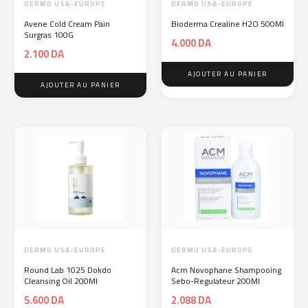
DERMO USA-EUROPE
DERMO USA-EUROPE
Avene Cold Cream Pain
Bioderma Crealine H2O 500Ml
Surgras 100G
4.000
DA
2.100
DA
AJOUTER AU PANIER
AJOUTER AU PANIER
DERMO USA-EUROPE
DERMO USA-EUROPE
Round Lab 1025 Dokdo
Acm Novophane Shampooing
Cleansing Oil 200Ml
Sebo-Regulateur 200Ml
5.600
DA
2.088
DA