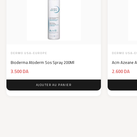
DERMO USA-EUROPE
DERMO USA-E
Bioderma Atoderm Sos Spray 200Ml
Acm Azeane Ac
3.500
DA
2.600
DA
AJOUTER AU PANIER