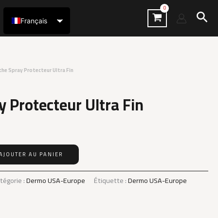
Rec
Français
العربية
che Spray Protecteur Ultra Fin
 Protecteur Ultra Fin
AJOUTER AU PANIER
tégorie :
Dermo USA-Europe
Étiquette :
Dermo USA-Europe