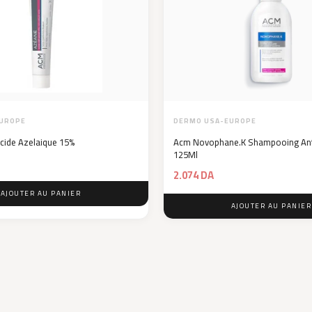
UROPE
DERMO USA-EUROPE
ide Azelaique 15%
Acm Novophane.K Shampooing Antip
125Ml
2.074
DA
AJOUTER AU PANIER
AJOUTER AU PANIER