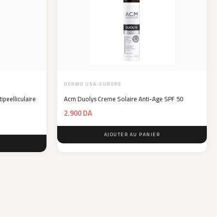
DERMO USA-EUROPE
eelliculaire
Acm Duolys Creme Solaire Anti-Age SPF 50
2.900
DA
AJOUTER AU PANIER