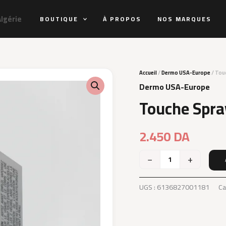
Algérie
BOUTIQUE
À PROPOS
NOS MARQUES
Accueil
/
Dermo USA-Europe
/ Tou
Dermo USA-Europe
Touche Spray
2.450
DA
−
+
quantité
de
Touche
UGS :
6136827001181
Ca
Spray
Protecteur
Ultra
Fin