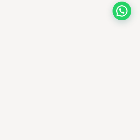
AMM SUD
الصيدلة المساعدة · مستحضرات التجميل الكورية ·
الوادي
وجهتك الجمالية في الجزائر - علاجات التجميل
الكورية الأصلية ومنتجات الأمراض الجلدية
العالمية، يتم توصيلها في جميع أنحاء الجزائر.
الوادي، الجزائر
+213 673 15 05 93
ammsud39@gmail.com