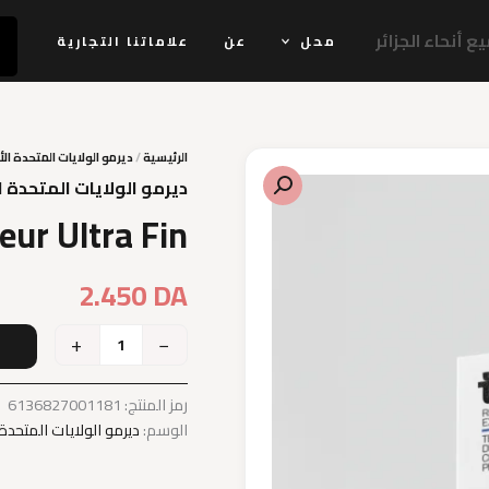
 أنحاء الجزائر
محل
عن
علاماتنا التجارية
الرئيسية
/
ديرمو الولايات المتحدة الأ
ديرمو الولايات المتحدة ا
eur Ultra Fin
2.450
DA
+
−
إ
رمز المنتج:
6136827001181
الوسم:
ديرمو الولايات المتحدة 