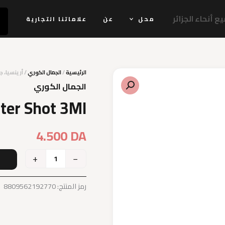
 أنحاء الجزائر
محل
عن
علاماتنا التجارية
الرئيسية
/
الجمال الكوري
/ أرينسيا، جر
الجمال الكوري
ter Shot 3Ml
4.500
DA
+
−
إ
رمز المنتج:
8809562192770