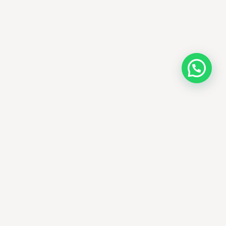
AMM SUD
PARAPHARMACIE · K-BEAUTY · EL OUED
Votre destination beauté en Algérie —
soins K-beauty authentiques et produits
dermatologiques internationaux, livrés
partout en Algérie.