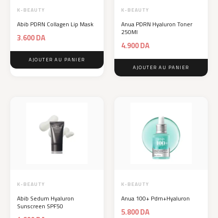
K-BEAUTY
K-BEAUTY
Abib PDRN Collagen Lip Mask
Anua PDRN Hyaluron Toner
250Ml
3.600
DA
4.900
DA
AJOUTER AU PANIER
AJOUTER AU PANIER
K-BEAUTY
K-BEAUTY
Abib Sedum Hyaluron
Anua 100+ Pdrn+Hyaluron
Sunscreen SPF50
5.800
DA