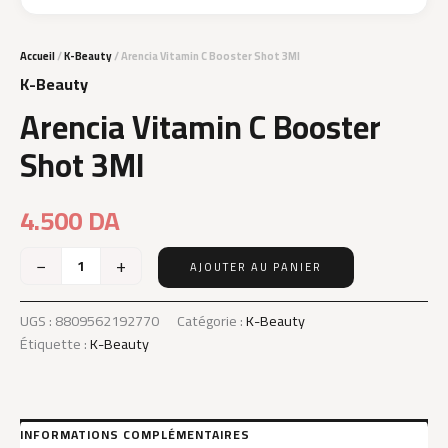
Accueil
/
K-Beauty
/ Arencia Vitamin C Booster Shot 3Ml
K-Beauty
Arencia Vitamin C Booster
Shot 3Ml
4.500
DA
−
+
AJOUTER AU PANIER
quantité
de
Arencia
UGS :
8809562192770
Catégorie :
K-Beauty
Vitamin
Étiquette :
K-Beauty
C
Booster
Shot
3Ml
INFORMATIONS COMPLÉMENTAIRES