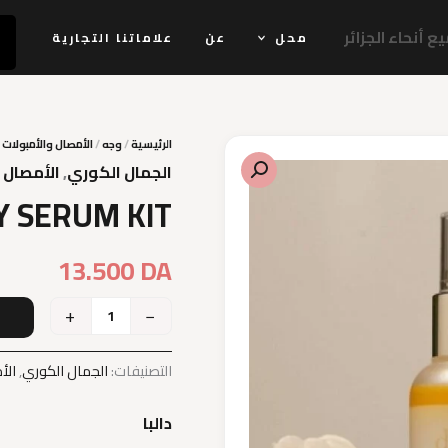
 أنحاء الجزائر
محل
عن
علاماتنا التجارية
الرئيسية
/
وجه
/
الأمصال والأمبولات
م
الجمال الكوري
,
الأمصال 
Y SERUM KIT
13.500
DA
+
−
إ
التصنيفات:
الجمال الكوري
,
الأ
دالبا