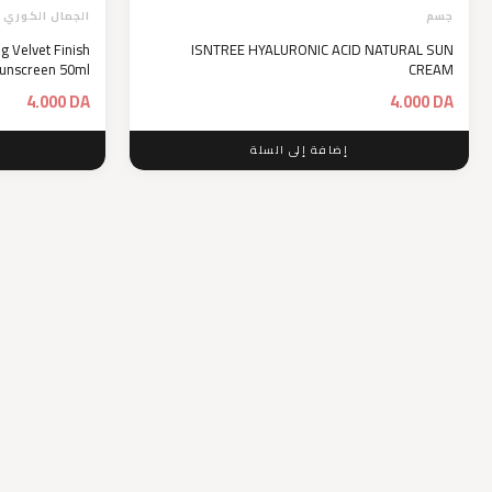
جسم
الجمال الكوري
g Velvet Finish
ISNTREE HYALURONIC ACID NATURAL SUN
unscreen 50ml
CREAM
4.000
DA
4.000
DA
إضافة إلى السلة