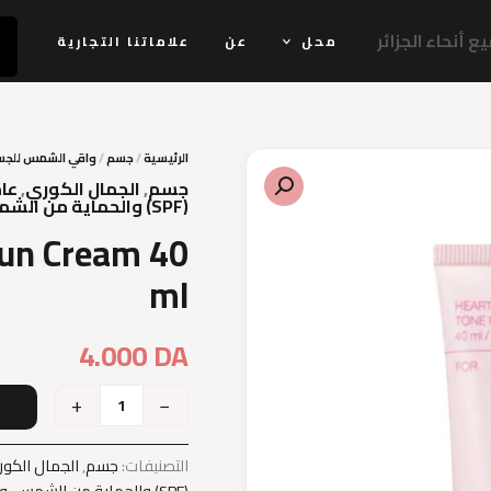
 أنحاء الجزائر
محل
عن
علاماتنا التجارية
الرئيسية
/
جسم
/
واقي الشمس للج
جسم
,
الجمال الكوري
,
عا
(SPF) والحماية من الشمس
Sun Cream 40
ml
4.000
DA
+
−
إ
التصنيفات:
جسم
,
الجمال الكو
(SPF) والحماية من الشمس
,
و