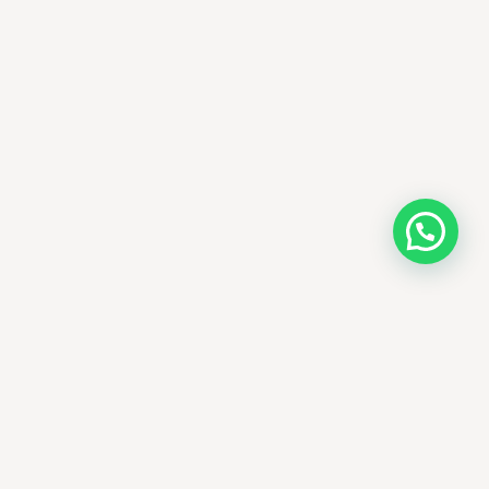
AMM SUD
PARAPHARMACIE · K-BEAUTY · EL OUED
Votre destination beauté en Algérie —
soins K-beauty authentiques et produits
dermatologiques internationaux, livrés