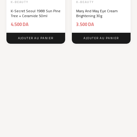
K-BEAUTY
K-BEAUTY
K-Secret Seoul 1988 Sun Pine
Mary And May Eye Cream
Tree + Ceramide 50ml
Brightening 30g
4.500
DA
3.500
DA
AJOUTER AU PANIER
AJOUTER AU PANIER