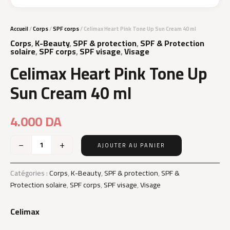
Accueil
/
Corps
/
SPF corps
/ Celimax Heart Pink Tone Up Sun Cream 40 ml
Corps
,
K-Beauty
,
SPF & protection
,
SPF & Protection
solaire
,
SPF corps
,
SPF visage
,
Visage
Celimax Heart Pink Tone Up
Sun Cream 40 ml
4.000
DA
−
+
AJOUTER AU PANIER
quantité
de
Celimax
Catégories :
Corps
,
K-Beauty
,
SPF & protection
,
SPF &
Heart
Protection solaire
,
SPF corps
,
SPF visage
,
Visage
Pink
Tone
Celimax
Up
Sun