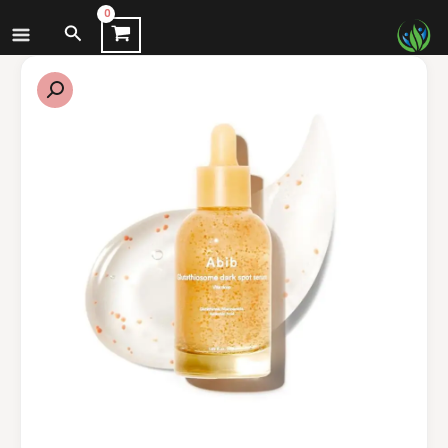
نتقل
البحث
لى
لمحتوى