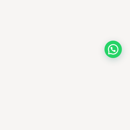
AMM SUD
الصيدلة المساعدة · مستحضرات التجميل الكورية · الوادي
وجهتك الجمالية في الجزائر - علاجات التجميل
الكورية الأصلية ومنتجات الأمراض الجلدية
العالمية، يتم توصيلها في جميع أنحاء الجزائر.