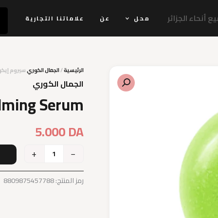
 أنحاء الجزائر
محل
عن
علاماتنا التجارية
الرئيسية
/
الجمال الكوري
سيروم إيكوا
الجمال الكوري
alming Serum
5.000
DA
+
−
إ
رمز المنتج:
8809875457788