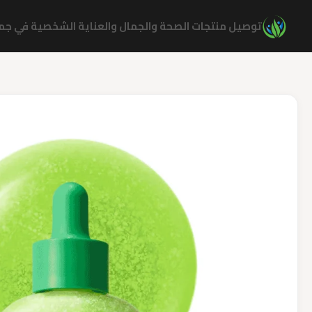
نتقل
توصيل منتجات الصحة والجمال والعناية الشخصية في جميع
لى
لمحتوى
كمية
Eqqual
Berry
Aloe
PDRN
Calming
Serum