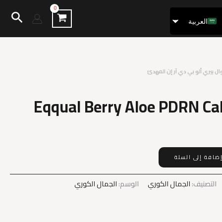
البح
العربية
Français
ل بيري ألو بي دي آر إن المهدئ
Eqqual Berry Aloe PDRN C
ضافة إلى السلة
التصنيف:
الجمال الكوري
الوسم:
الجمال الكوري