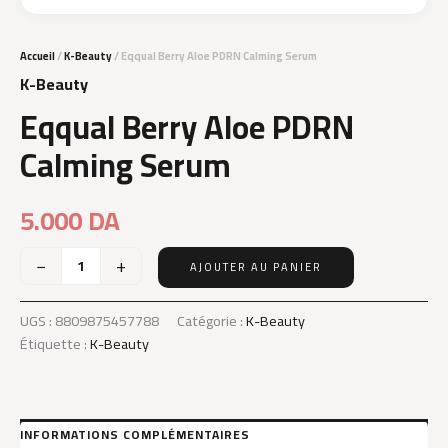
Accueil
/
K-Beauty
/ Eqqual Berry Aloe PDRN Calming Serum
K-Beauty
Eqqual Berry Aloe PDRN
Calming Serum
5.000
DA
−
+
AJOUTER AU PANIER
quantité
de
Eqqual
UGS :
8809875457788
Catégorie :
K-Beauty
Berry
Étiquette :
K-Beauty
Aloe
PDRN
Calming
Serum
INFORMATIONS COMPLÉMENTAIRES