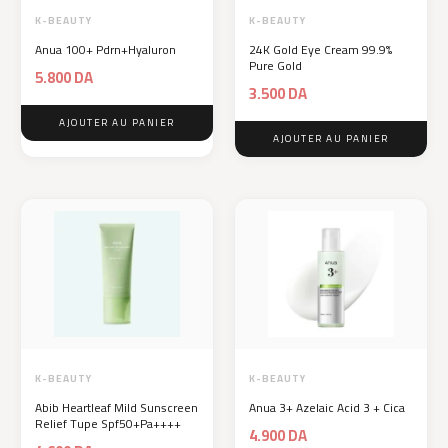
K-BEAUTY
K-BEAUTY
Anua 100+ Pdrn+Hyaluron
24K Gold Eye Cream 99.9%
Pure Gold
5.800
DA
3.500
DA
AJOUTER AU PANIER
AJOUTER AU PANIER
K-BEAUTY
K-BEAUTY
Abib Heartleaf Mild Sunscreen
Anua 3+ Azelaic Acid 3 + Cica
Relief Tupe Spf50+Pa++++
4.900
DA