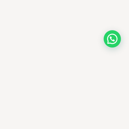
AMM SUD
PARAPHARMACIE · K-BEAUTY · EL OUED
Votre destination beauté en Algérie —
soins K-beauty authentiques et produits
dermatologiques internationaux, livrés
partout en Algérie.