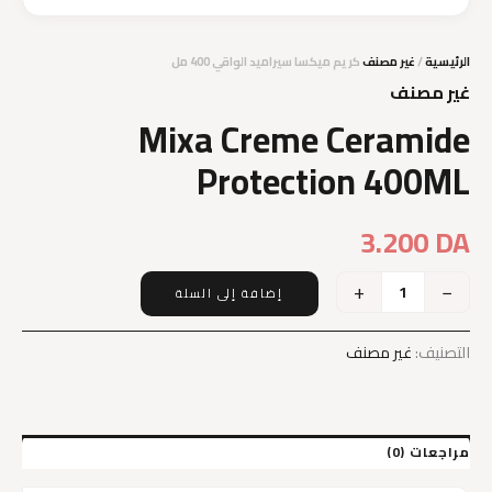
الرئيسية
/
غير مصنف
كريم ميكسا سيراميد الواقي 400 مل
غير مصنف
Mixa Creme Ceramide
Protection 400ML
3.200
DA
+
−
إضافة إلى السلة
كمية
Mixa
Creme
التصنيف:
غير مصنف
Ceramide
Protection
400ML
مراجعات (0)