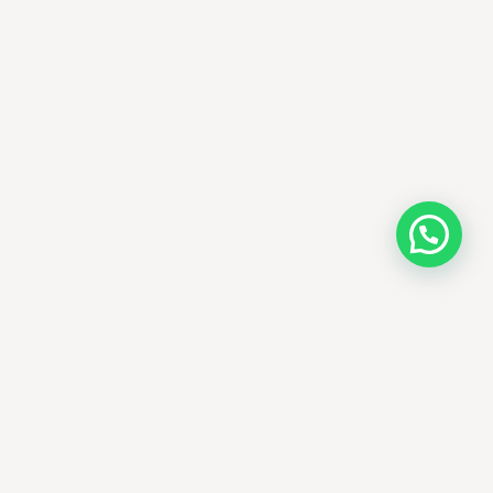
AMM SUD
الصيدلة المساعدة · مستحضرات التجميل الكورية · الوادي
وجهتك الجمالية في الجزائر - علاجات التجميل
الكورية الأصلية ومنتجات الأمراض الجلدية
العالمية، يتم توصيلها في جميع أنحاء الجزائر.