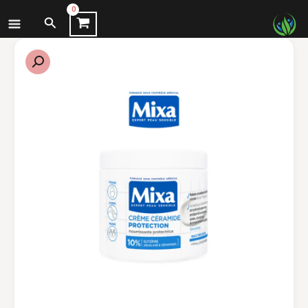
نتقل
البحث
لى
لمحتوى