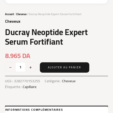
Accueil
/
Cheveux
/ Ducray Neoptide Expert Serum Fortifiant
Cheveux
Ducray Neoptide Expert
Serum Fortifiant
8.965
DA
−
+
AJOUTER AU PANIER
quantité
de
Ducray
UGS :
3282770153255
Catégorie :
Cheveux
Neoptide
Étiquette :
Capillaire
Expert
Serum
Fortifiant
INFORMATIONS COMPLÉMENTAIRES