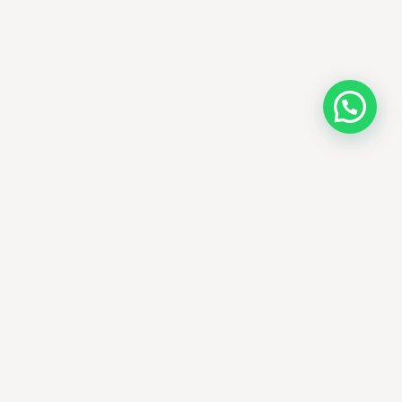
AMM SUD
PARAPHARMACIE · K-BEAUTY · EL OUED
Votre destination beauté en Algérie —
soins K-beauty authentiques et produits
dermatologiques internationaux, livrés
partout en Algérie.