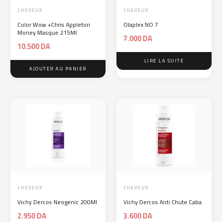
CHEVEUX
CHEVEUX
Color Wow +Chris Appleton
Olaplex NO 7
Money Masque 215Ml
7.000
DA
10.500
DA
LIRE LA SUITE
AJOUTER AU PANIER
CHEVEUX
CHEVEUX
Vichy Dercos Neogenic 200Ml
Vichy Dercos Anti Chute Caba
2.950
DA
3.600
DA