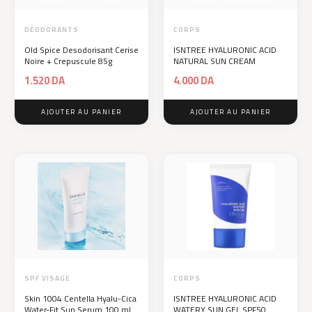
DÉODORANTS
CORPS
Old Spice Desodorisant Cerise
ISNTREE HYALURONIC ACID
Noire + Crepuscule 85g
NATURAL SUN CREAM
1.520
DA
4.000
DA
AJOUTER AU PANIER
AJOUTER AU PANIER
SPF VISAGE
CORPS
Skin 1004 Centella Hyalu-Cica
ISNTREE HYALURONIC ACID
Water-Fit Sun Serum 100 ml
WATERY SUN GEL SPF50