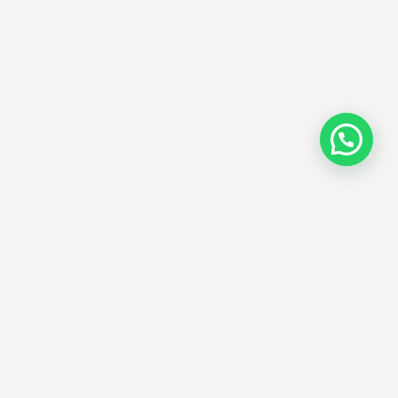
AMM SUD
PARAPHARMACIE · K-BEAUTY · EL OUED
Votre destination beauté en Algérie —
soins K-beauty authentiques et produits
dermatologiques internationaux, livrés
partout en Algérie.