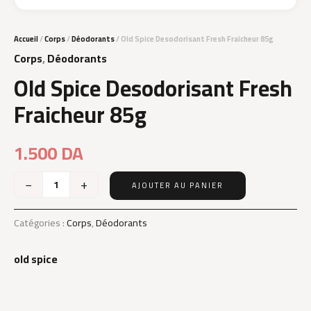
Accueil
/
Corps
/
Déodorants
/ Old Spice Desodorisant Fresh Fraicheur 85g
Corps
,
Déodorants
Old Spice Desodorisant Fresh
Fraicheur 85g
1.500
DA
−
+
AJOUTER AU PANIER
quantité
de
Old
Catégories :
Corps
,
Déodorants
Spice
Desodorisant
old spice
Fresh
Fraicheur
85g